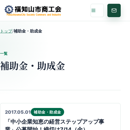
メニュー
お問い
トップ
/
補助金・助成金
一覧
補助金・助成金
2017.05.01
補助金・助成金
「中小企業知恵の経営ステップアップ事
業」公募開始！締切は7/14（金）