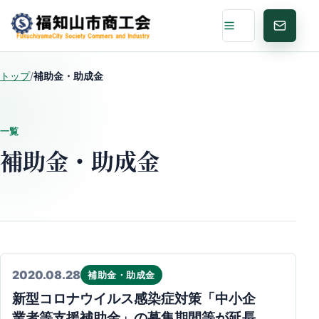
メニュー
お問い
トップ
/
補助金・助成金
一覧
補助金・助成金
2020.08.28
補助金・助成金
新型コロナウイルス感染症対策「中小企
業者等支援補助金」の募集期間等が延長