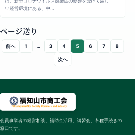
は、新型コロナウイルス感染症の影響を受けて厳し
い経営環境にある、中…
ページ送り
前へ
1
…
3
4
5
6
7
8
次へ
会員事業者の経営相談、補助金活用、講習会、各種手続きの
窓口です。